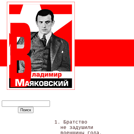
1. Братство

  не задушили 

  военщины года, 
