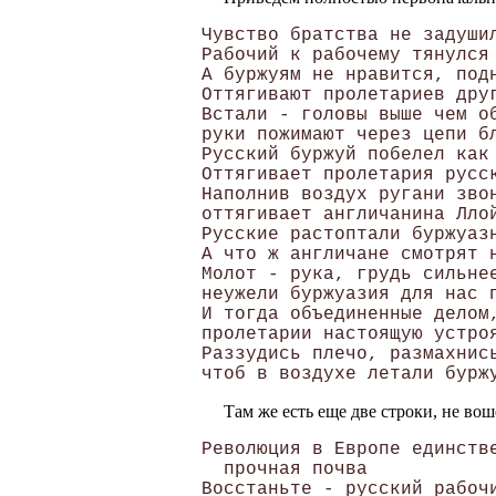
Чувство братства не задушил
Рабочий к рабочему тянулся 
А буржуям не нравится, подн
Оттягивают пролетариев друг
Встали - головы выше чем об
руки пожимают через цепи бл
Русский буржуй побелел как 
Оттягивает пролетария русск
Наполнив воздух ругани звон
оттягивает англичанина Ллой
Русские растоптали буржуазн
А что ж англичане смотрят н
Молот - рука, грудь сильнее
неужели буржуазия для нас п
И тогда объединенные делом,
пролетарии настоящую устроя
Раззудись плечо, размахнись
Там же есть еще две строки, не вош
Революция в Европе единстве
  прочная почва 

Восстаньте - русский рабочи