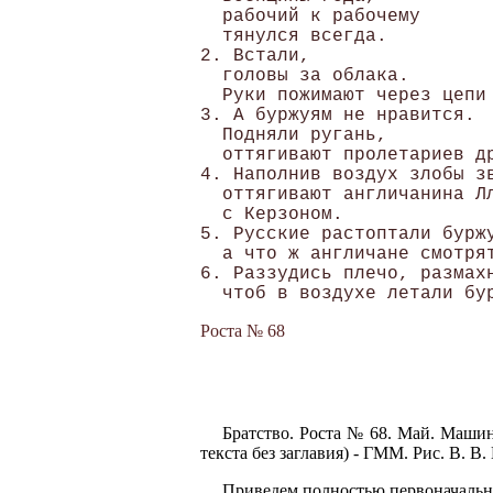
  рабочий к рабочему 

  тянулся всегда.

2. Встали,

  головы за облака.

  Руки пожимают через цепи 
3. А буржуям не нравится. 

  Подняли ругань,

  оттягивают пролетариев др
4. Наполнив воздух злобы зв
  оттягивают англичанина Лл
  с Керзоном.

5. Русские растоптали буржу
  а что ж англичане смотрят
6. Раззудись плечо, размахн
Роста № 68
Братство. Роста № 68. Май. Машин
текста без заглавия) - ГММ. Рис. В. В
Приведем полностью первоначальн