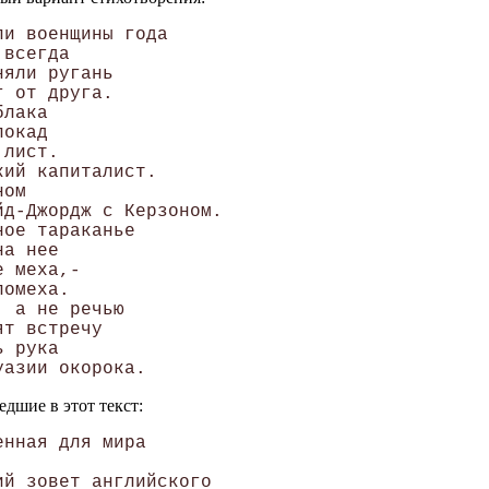
и военщины года

всегда

яли ругань

 от друга.

лака

окад

лист.

ий капиталист.

ом

д-Джордж с Керзоном.

ое тараканье

а нее

 меха,-

омеха.

 а не речью

т встречу

 рука

едшие в этот текст:
нная для мира

й зовет английского
