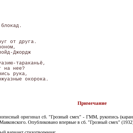
блокад.

уг от друга.

оном, 

ойд-Джордж

азию-тараканьё, 

 на нее?

ись рука,

Примечание
описный оригинал сб. "Грозный смех" - ГММ, рукопись (каран
. Маяковского. Опубликовано впервые в сб. "Грозный смех" (1932)
ый вариант стихотворения: