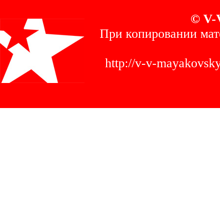
© V-
При копировании мат
http://v-v-mayakovs