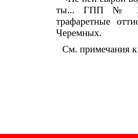
ты... ГПП № 2
трафаретные отт
Черемных.
См. примечания 