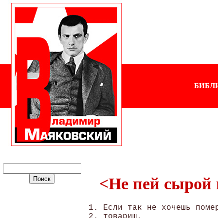
БИБЛ
<Не пей сырой 
1. Если так не хочешь поме
2. товарищ,
