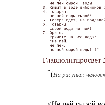
   не пей сырой  воды!

3. Кишит в воде вибрионов р
4. товарищ,

   не пей воды сырой!

5. Холера идет, не поддавай
6. Товарищ,

   сырой воды не пей!

7. Орите,

   кричите на все лады: 

   "Не пей, 

   не пей,

Главполитпросвет 
*
(
На рисунке: челове
<Не пей сырой во