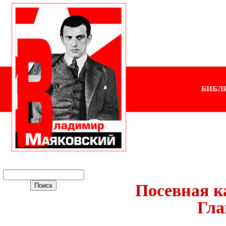
БИБЛ
Посевная к
Гла