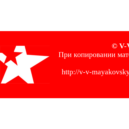
© V-
При копировании мат
http://v-v-mayakovs