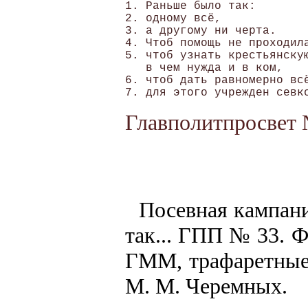
1. Раньше было так:

2. одному всё,

3. а другому ни черта.

4. Чтоб помощь не проходила
5. чтоб узнать крестьянскую
   в чем нужда и в ком,

6. чтоб дать равномерно всё
Главполитпросвет 
Посевная кампан
так... ГПП № 33. Ф
ГММ, трафаретные
М. М. Черемных.