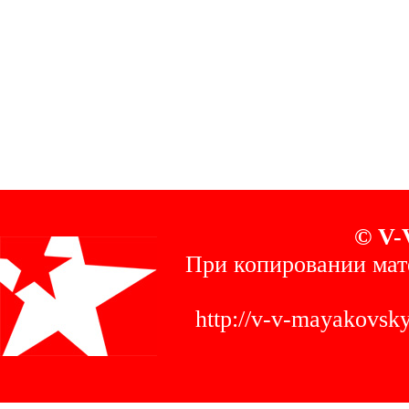
© V-
При копировании мат
http://v-v-mayakovs