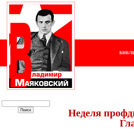
БИБЛ
Неделя профд
Гл