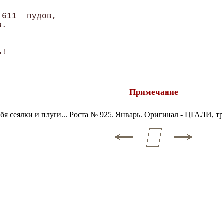
611  пудов,

. 

Примечание
ебя сеялки и плуги... Роста № 925. Январь. Оригинал - ЦГАЛИ, т