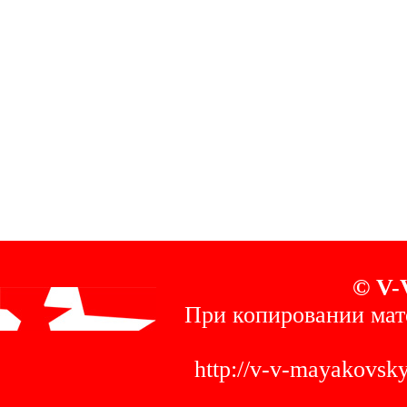
© V-
При копировании мат
http://v-v-mayakovs