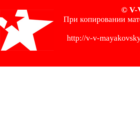
© V-
При копировании мат
http://v-v-mayakovs