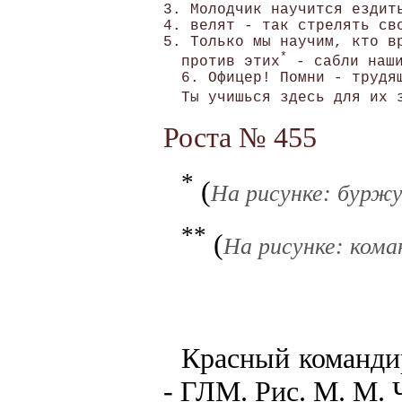
3. Молодчик научится ездить
4. велят - так стрелять сво
5. Только мы научим, кто вр
*
  против этих
 - сабли наши
  6. Офицер! Помни - трудящ
  Ты учишься здесь для их 
Роста № 455
*
(
На рисунке: буржу
**
(
На рисунке: кома
Красный команди
- ГЛМ. Рис. М. М.