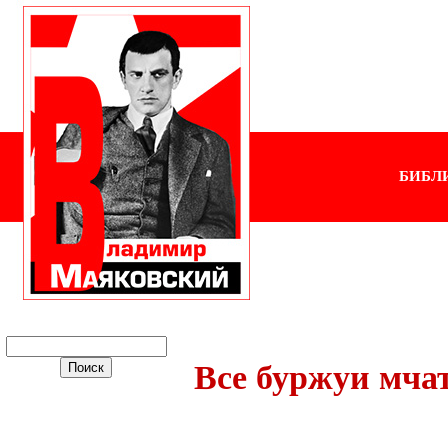
БИБЛ
Все буржуи мча