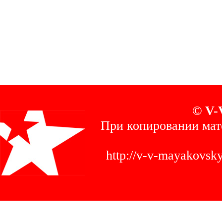
© V-
При копировании мат
http://v-v-mayakovs