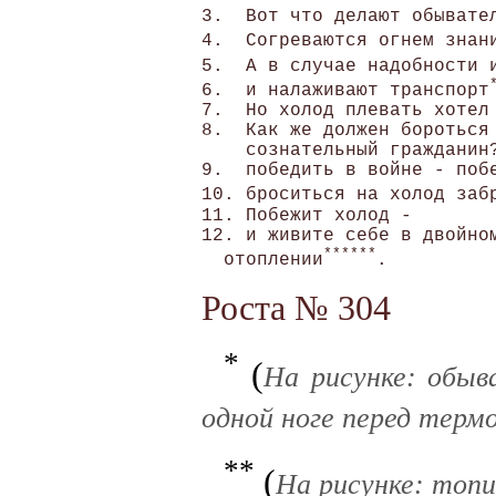
3.  Вот что делают обывате
4.  Согреваются огнем знан
5.  А в случае надобности 
6.  и налаживают транспорт
7.  Но холод плевать хотел 
8.  Как же должен бороться 
    сознательный гражданин?
9.  победить в войне - побе
10. броситься на холод заб
11. Побежит холод -

12. и живите себе в двойном
******
  отоплении
Роста № 304
*
(
На рисунке: обыва
одной ноге перед терм
**
(
На рисунке: топ