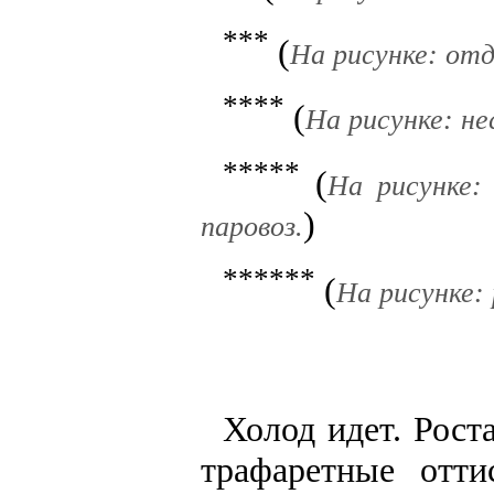
***
(
На рисунке: от
****
(
На рисунке: не
*****
(
На рисунке:
)
паровоз.
******
(
На рисунке:
Холод идет. Рос
трафаретные отт