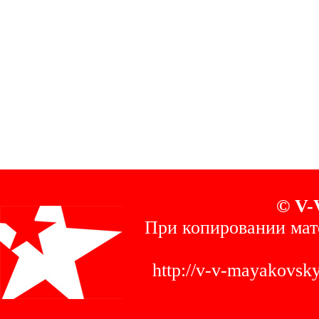
© V-
При копировании мат
http://v-v-mayakovs