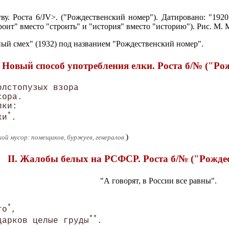
у. Роста 6/JV>. ("Рождественский номер"). Датировано: "192
роит" вместо "строить" и "история" вместо "историю"). Рис. М.
ный смех" (1932) под названием "Рождественский номер".
. Новый способ употребления елки. Роста б/№ ("Ро
лстопузых взора 

ора.

ки: 

*
ки
)
ой мусор: помещиков, буржуев, генералов.
II. Жалобы белых на РСФСР. Роста б/№ ("Рожде
"А говорят, в России все равны".
*
го
,

**
дарков целые груды