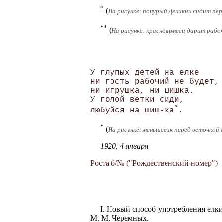
*
(
На рисунке: понурый Деникин сидит пер
**
(
На рисунке: красноармеец дарит рабоч
У глупых детей на елке 

ни гость рабочий не будет, 
ни игрушка, ни шишка. 

У голой ветки сиди,

*
любуйся на шиш-ка
*
(
На рисунке: меньшевик перед веточкой е
1920, 4 января
Роста б/№ ("Рождественский номер")
I. Новый способ употребления елки
М. М. Черемных.