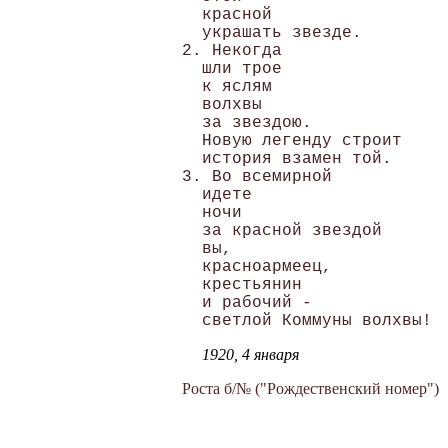
  красной 

  украшать звезде.

2. Некогда 

  шли трое 

  к яслям 

  волхвы

  за звездою.

  Новую легенду строит

  история взамен той.

3. Во всемирной 

  идете

  ночи

  за красной звездой

  вы,

  красноармеец,

  крестьянин

  и рабочий -

1920, 4 января
Роста б/№ ("Рождественский номер")