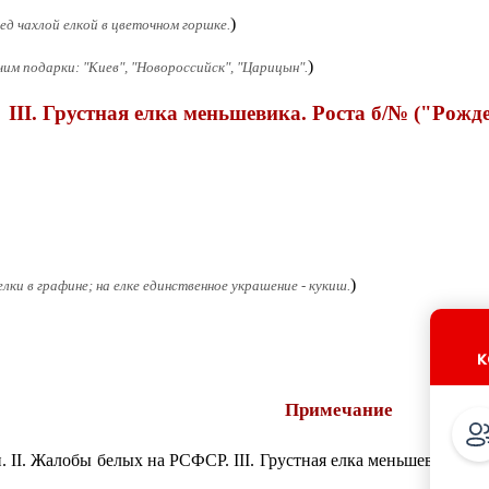
)
ед чахлой елкой в цветочном горшке.
)
им подарки: "Киев", "Новороссийск", "Царицын".
III. Грустная елка меньшевика. Роста б/№ ("Рожд


)
лки в графине; на елке единственное украшение - кукиш.
к
Примечание
. II. Жалобы белых на РСФСР. III. Грустная елка меньшевика. Ро