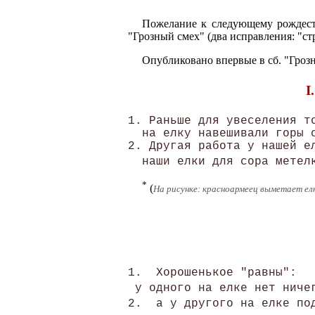
Пожелание к следующему рождеств
"Грозный смех" (два исправления: "ст
Опубликовано впервые в сб. "Гроз
I
1. Раньше для увеселения то
  на елку навешивали горы с
2. Другая работа у нашей ел
  наши елки для сора метел
*
(
На рисунке: красноармеец выметает елк
1.  Хорошенькое "равны":

 у одного на елке нет ниче
2.  а у другого на елке по