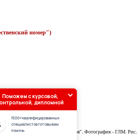
ественский номер")
Поможем с курсовой,
онтрольной, дипломной
1500+ квалифицированных
специалистов готовы вам
помочь
ста б/№. Датировано: "1920, 4 января". Фотография - ГЛМ. Рис.