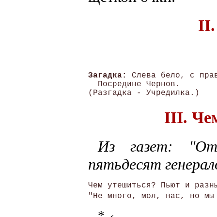
II
Загадка:
 Слева бело, с прав
  Посредине Чернов. 

III. Ч
Из газет: "От
пятьдесят генерал
Чем утешиться? Пьют и разны
"Не много, мол, нас, но мы
*