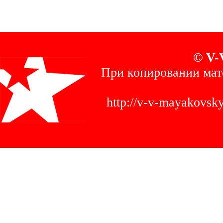
© V-
При копировании мат
http://v-v-mayakovs