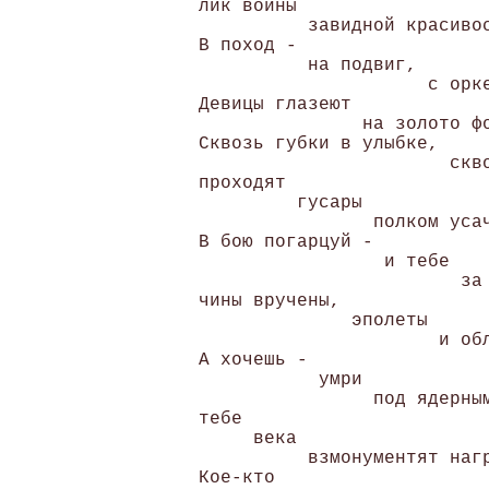
лик войны

          завидной красивос
В поход -

          на подвиг,

                     с орке
Девицы глазеют

               на золото фо
Сквозь губки в улыбке,

                       скво
проходят

         гусары

                полком усач
В бою погарцуй -

                 и тебе

                        за 
чины вручены,

              эполеты

                      и обл
А хочешь -

           умри

                под ядерным
тебе

     века

          взмонументят нагр
Кое-кто
