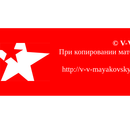
© V-
При копировании мат
http://v-v-mayakovs