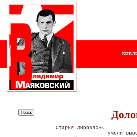
БИБЛ
Доло
Старья лирозвоны

                 умели выве