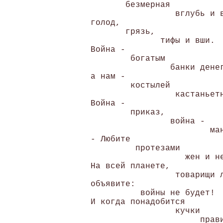
       безмерная

                 вглубь и в
голод,

       грязь,

              тифы и вши.

Война -

        богатым

                банки денег
а нам -

        костылей

                 кастаньетн
Война -

        приказ,

                война -

                        ман
- Любите

         протезами

                   жен и не
На всей планете,

                 товарищи л
объявите:

          войны не будет! 

И когда понадобится

                 кучки

                      прави