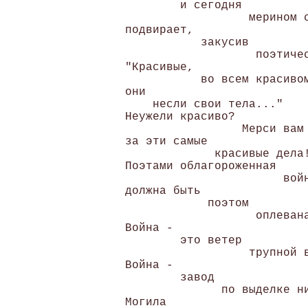
        и сегодня

                  мерином с
подвирает,

           закусив

                   поэтичес
"Красивые,

           во всем красивом
они

    несли свои тела..." 

Неужели красиво?

                 Мерси вам 
за эти самые

             красивые дела!
Поэтами облагороженная

                       войн
должна быть

            поэтом

                   оплевана
Война -

        это ветер

                  трупной в
Война -

        завод

              по выделке ни
Могила
