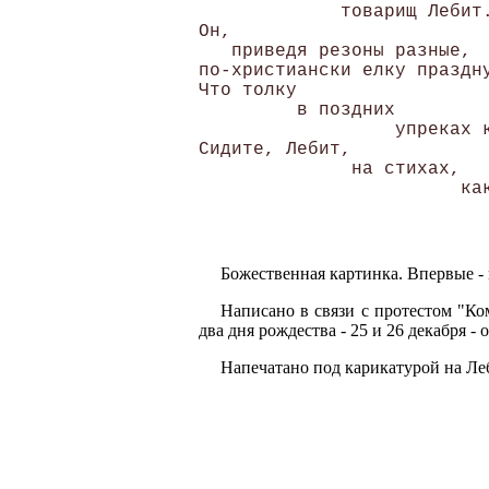
             товарищ Лебит.
Он,

   приведя резоны разные, 

по-христиански елку праздну
Что толку 

         в поздних 

                  упреках к
Сидите, Лебит, 

              на стихах, 

Божественная картинка. Впервые - г
Написано в связи с протестом "Ко
два дня рождества - 25 и 26 декабря 
Напечатано под карикатурой на Ле