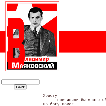
Христу 

      причинили бы много об
но богу помог 
