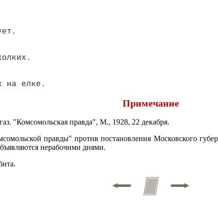
 

ет. 

олких. 

Примечание
аз. "Комсомольская правда", М., 1928, 22 декабря.
мсомольской правды" против постановления Московского губерн
- объявляются нерабочими днями.
бита.