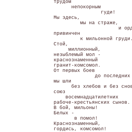
трудом

      непокорным

                гуди! 

Мы здесь,

         мы на страже,

                      и орд
привинчен

         к мильонной груди.
Стой,

     миллионный, 

незыблемый мол - 

краснознаменный 

гранит-комсомол. 

От первых боев

              до последних 
мы шли

      без хлебов и без снов
союз

    восемнадцатилетних 

рабоче-крестьянских сынов. 
В бой, мильоны! 

Белых -

       в помол! 

Краснознаменный, 

гордись, комсомол! 
