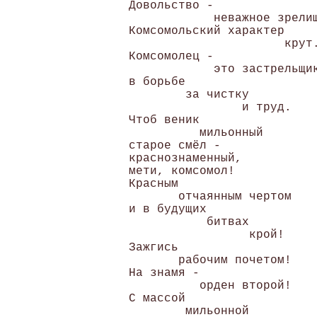
Довольство -

            неважное зрелищ
Комсомольский характер

                      крут.
Комсомолец -

            это застрельщик
в борьбе

        за чистку

                и труд. 

Чтоб веник

          мильонный 

старое смёл - 

краснознаменный, 

мети, комсомол! 

Красным

       отчаянным чертом 

и в будущих

           битвах

                 крой!

Зажгись

       рабочим почетом! 

На знамя -

          орден второй! 

С массой

        мильонной 
