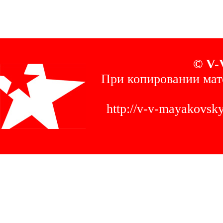
© V-
При копировании мат
http://v-v-mayakovs