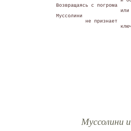
                       и ос
 Возвращаясь с погрома 

                       или 
 Муссолини 

           не признает 

Муссолини и