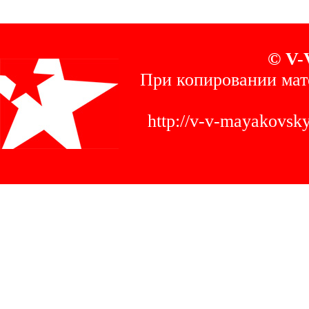
© V-
При копировании мат
http://v-v-mayakovs