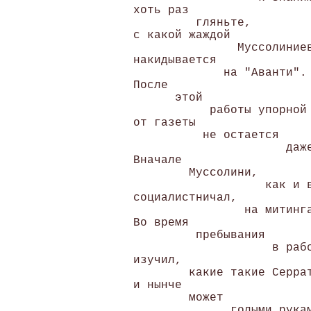
 хоть раз 

          гляньте, 

 с какой жаждой 

                Муссолиниев
 накидывается 

              на "Аванти". 
 После 

       этой 

            работы упорной 
 от газеты 

           не остается 

                       даже
 Вначале 

         Муссолини, 

                    как и в
 социалистничал, 

                 на митинга
 Во время 

          пребывания 

                     в рабо
 изучил, 

         какие такие Серрат
 и нынче 

         может 

               голыми рукам