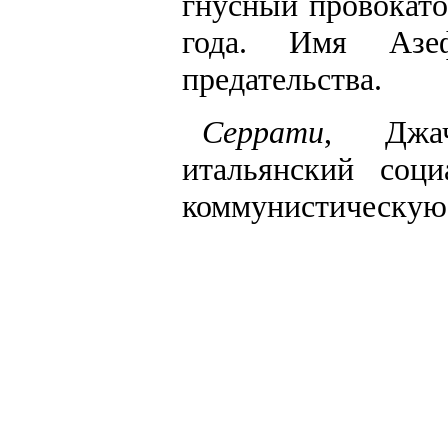
гнусный провокатор
года. Имя Азе
предательства.
Серрати
, Джач
итальянский соц
коммунистическую