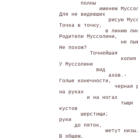
        полны 

              именем Муссол
 Для не видевших 

                 рисую Мусс
 Точка в точку, 

                в линию лин
 Родители Муссолини, 

                     не пыж
 Не похож? 

           Точнейшая 

                     копия 
 У Муссолини 

             вид 

                 ахов.- 

 Голые конечности, 

                   черная р
 на руках 

          и на ногах 

                     тыщи 

 кустов 

        шерстищи; 

 руки 

      до пяток, 

                метут низы.
 В общем, 
