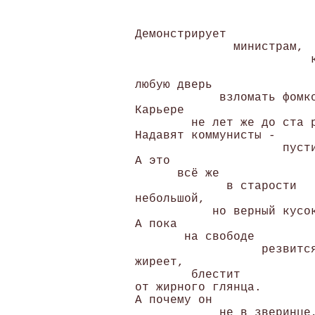
 Демонстрирует 

               министрам, 

                          к
                           
 любую дверь 

             взломать фомко
 Карьере 

         не лет же до ста р
 Надавят коммунисты - 

                      пусти
 А это 

       всё же 

              в старости 

 небольшой, 

            но верный кусок
 А пока 

        на свободе 

                   резвится
 жиреет, 

         блестит 

 от жирного глянца. 

 А почему он 

             не в зверинце,