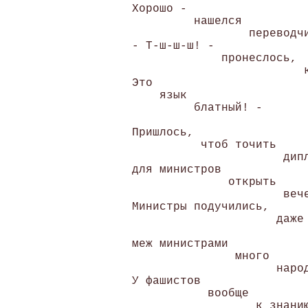
 Хорошо - 

          нашелся 

                  переводчи
 - Т-ш-ш-ш! - 

              пронеслось, 

                          к
 Это 

     язык 

          блатный! - 

 Пришлось, 

           чтоб точить 

                       дипл
 для министров 

               открыть 

                       вече
 Министры подучились, 

                      даже 
                           
 меж министрами 

                много 

                      народ
 У фашистов 

            вообще 

                   к знанию