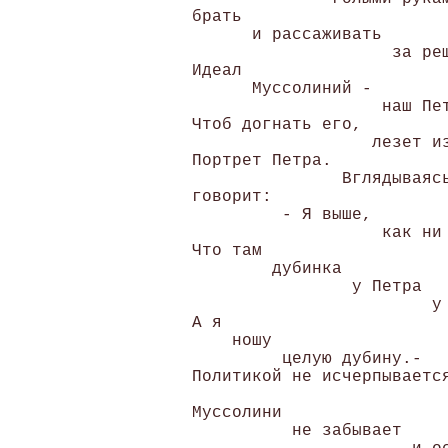
 брать 

       и рассаживать 

                     за реш
 Идеал 

       Муссолиний - 

                    наш Пет
 Чтоб догнать его, 

                   лезет из
 Портрет Петра. 

                Вглядываясь
 говорит: 

          - Я выше, 

                    как ни 
 Что там 

         дубинка 

                 у Петра 

                         у 
 А я 

     ношу 

          целую дубину.- 

 Политикой не исчерпывается
                           
 Муссолини 

           не забывает 
