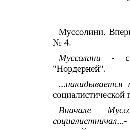
Муссолини. Вперв
№ 4.
Муссолини
- см.
"Нордерней".
...
накидывается 
социалистической 
Вначале Мус
социалистничал
...