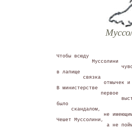
Муссол
 Чтобы всюду 

             Муссолини 

                       чувс
 в лапище 

          связка 

                 отмычек и 
 В министерстве 

                первое 

                       выст
 было 

      скандалом, 

                 не имеющим
 Чешет Муссолини, 

                  а не пойм
                           