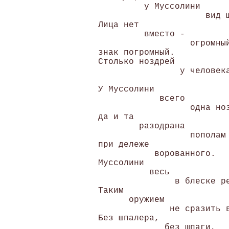
          у Муссолини 

                      вид ш
 Лица нет 

          вместо - 

                   огромный
 знак погромный. 

 Столько ноздрей 

                 у человека
                           
 У Муссолини 

             всего 

                   одна ноз
 да и та 

         разодрана 

                   пополам 
 при дележе 

            ворованного. 

 Муссолини 

           весь 

                в блеске ре
 Таким 

       оружием 

               не сразить в
 Без шпалера, 

              без шпаги, 
