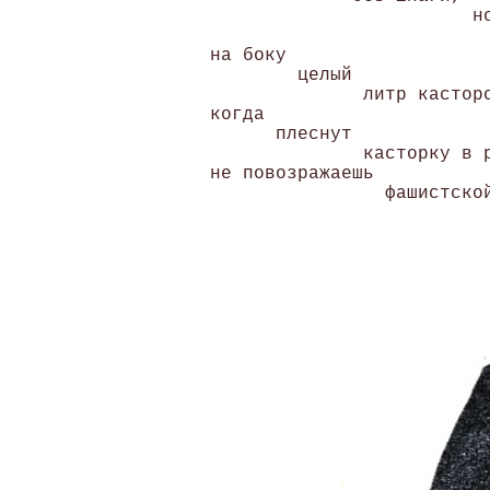
                         но
                           
 на боку 

         целый 

               литр касторо
 когда 

       плеснут 

               касторку в р
 не повозражаешь 

                 фашистской