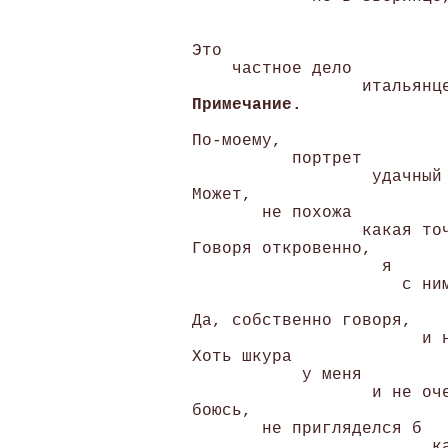
                           
                           
 Это 

     частное дело 

                  итальянце
Примечание.
 По-моему, 

           портрет 

                   удачный 
 Может, 

        не похожа 

                  какая точ
 Говоря откровенно, 

                    я 

                      с ним
                           
 Да, собственно говоря, 

                        и н
 Хоть шкура 

            у меня 

                   и не оче
 боюсь, 

        не пригляделся б 
